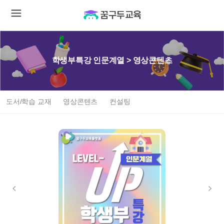
학생부특강 인문계열 > 영상콘텐츠
도서/학습 교재
영상콘텐츠
컨설팅