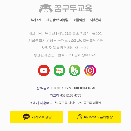
회사소개
개인정보처리방침
이용약관
제휴문의
대표이사 : 류승찬
|
개인정보 보호책임자 : 류승찬
서울특별시 강남구 논현로 72길 16, 초원빌딩 4층
사업자 등록번호 890-88-02205
통신판매업신고번호 2021-김해장유-0459
010-8814-0779 / 010-8814-0779
전화 문의
010-9160-0779
캠프팀
소개서 다운로드
꿈구두 가이드
꿈구두 리플렛
카카오톡 상담
My Best 오픈채팅방