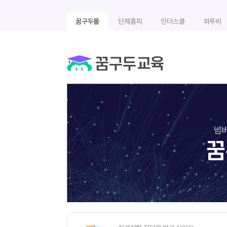
꿈구두몰
단체홈피
인더스쿨
와투비