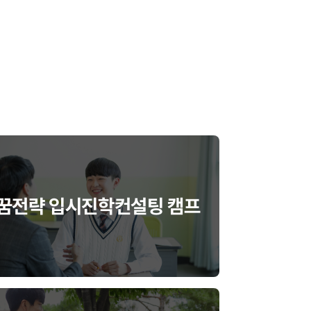
꿈전략 입시진학컨설팅 캠프