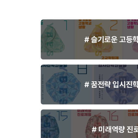
# 슬기로운 고등
# 꿈전략 입시진
# 미래역량 진