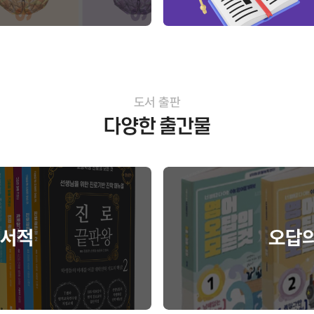
도서 출판
다양한 출간물
문서적
오답의