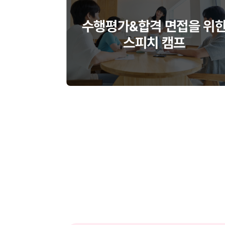
수행평가&합격 면접을 위
스피치 캠프