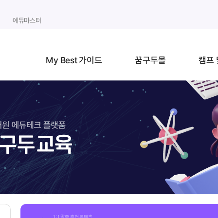
에듀마스터
My Best 가이드
꿈구두몰
캠프 
1:1 맞춤 추천 콘텐츠