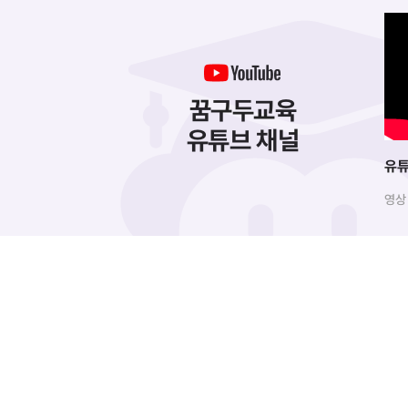
꿈구두교육
유튜브 채널
유튜
영상