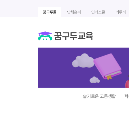
꿈구두몰
단체홈피
인더스쿨
와투비
슬기로운 고등생활
학