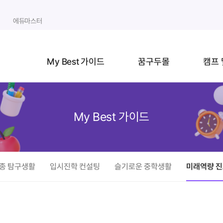
에듀마스터
My Best 가이드
꿈구두몰
캠프 
My Best 가이드
종 탐구생활
입시진학 컨설팅
슬기로운 중학생활
미래역량 