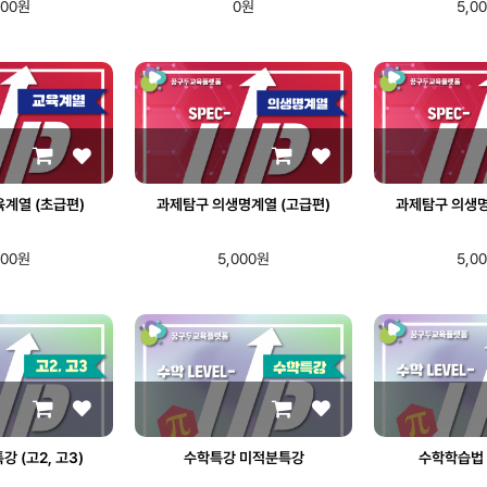
000원
0원
5,0
계열 (초급편)
과제탐구 의생명계열 (고급편)
과제탐구 의생명
000원
5,000원
5,0
 (고2, 고3)
수학특강 미적분특강
수학학습법 (