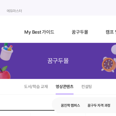
에듀마스터
My Best 가이드
꿈구두몰
캠프 
꿈구두몰
도서/학습 교재
영상콘텐츠
컨설팅
꿈진학 캠퍼스
꿈구두 자격 과정