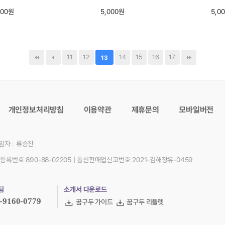
000원
5,000원
5,0
11
12
14
15
16
17
13
개인정보처리방침
이용약관
제휴문의
모바일버전
자 : 류승찬
등록번호 890-88-02205
|
통신판매업신고번호 2021-김해장유-0459
팀
소개서 다운로드
-9160-0779
꿈구두 가이드
꿈구두 리플렛