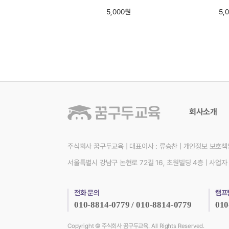
5,000원
5,
처음
이전
맨끝
회사소개
주식회사 꿈구두교육
|
대표이사 : 류승찬
|
개인정보 보호책임
서울특별시 강남구 논현로 72길 16, 초원빌딩 4층
|
사업자 
전화 문의
캠프
010-8814-0779 / 010-8814-0779
010
Copyright © 주식회사 꿈구두교육. All Rights Reserved.