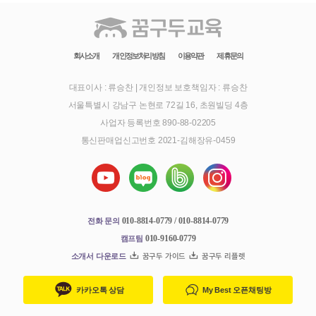
회사소개
개인정보처리방침
이용약관
제휴문의
대표이사 : 류승찬
|
개인정보 보호책임자 : 류승찬
서울특별시 강남구 논현로 72길 16, 초원빌딩 4층
사업자 등록번호 890-88-02205
통신판매업신고번호 2021-김해장유-0459
010-8814-0779 / 010-8814-0779
전화 문의
010-9160-0779
캠프팀
소개서 다운로드
꿈구두 가이드
꿈구두 리플렛
카카오톡 상담
My Best 오픈채팅방