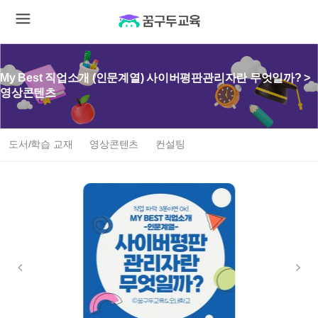
My Best 직업소개 (인문계열) 사이버평판관리자란 무엇일까? >
영상콘텐츠
도서/학습 교재
영상콘텐츠
컨설팅