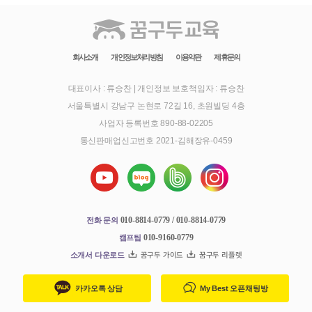
회사소개
개인정보처리방침
이용약관
제휴문의
대표이사 : 류승찬
|
개인정보 보호책임자 : 류승찬
서울특별시 강남구 논현로 72길 16, 초원빌딩 4층
사업자 등록번호 890-88-02205
통신판매업신고번호 2021-김해장유-0459
010-8814-0779 / 010-8814-0779
전화 문의
010-9160-0779
캠프팀
소개서 다운로드
꿈구두 가이드
꿈구두 리플렛
카카오톡 상담
My Best 오픈채팅방