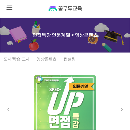
면접특강 인문계열 > 영상콘텐츠
도서/학습 교재
영상콘텐츠
컨설팅